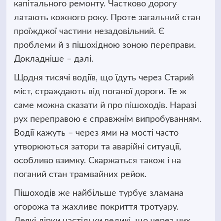
капітального ремонту.
Частково дорогу
латають кожного року. Проте загальний стан
проїжджої частини незадовільний. Є
проблеми й з пішохідною зоною переправи.
Докладніше – далі.
Щодня тисячі водіїв, що їдуть через Старий
міст, страждають від поганої дороги. Те ж
саме можна сказати й про пішоходів. Наразі
рух переправою є справжнім випробуванням.
Водії кажуть – через ями на мості часто
утворюються затори та аварійні ситуації,
особливо взимку. Скаржаться також і на
поганий стан трамвайних рейок.
Пішоходів же найбільше турбує зламана
огорожа та жахливе покриття тротуару.
Деякі дірки настільки великі, що через них