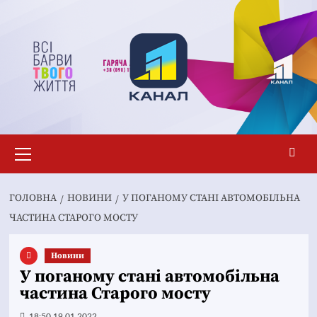
Перейти
до
вмісту
Основне
меню
ГОЛОВНА
НОВИНИ
У ПОГАНОМУ СТАНІ АВТОМОБІЛЬНА
ЧАСТИНА СТАРОГО МОСТУ
Новини
У поганому стані автомобільна
частина Старого мосту
18:50 19.01.2022