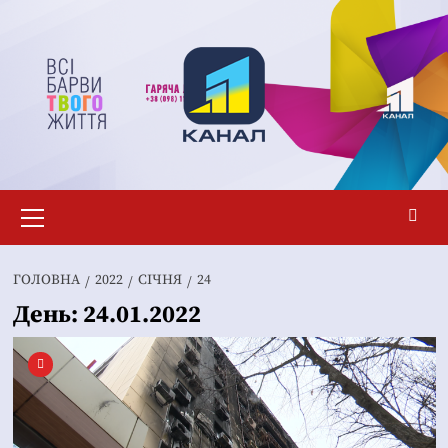
Перейти
до
вмісту
Основне
меню
ГОЛОВНА
2022
СІЧНЯ
24
День:
24.01.2022