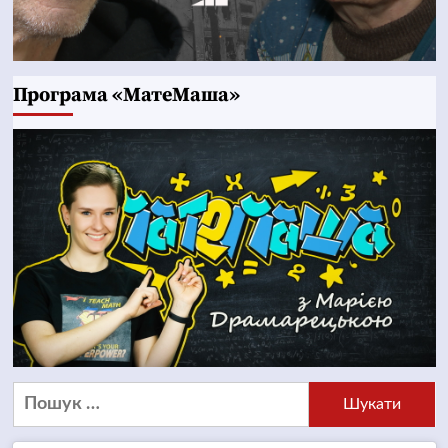
Програма «МатеМаша»
Пошук: