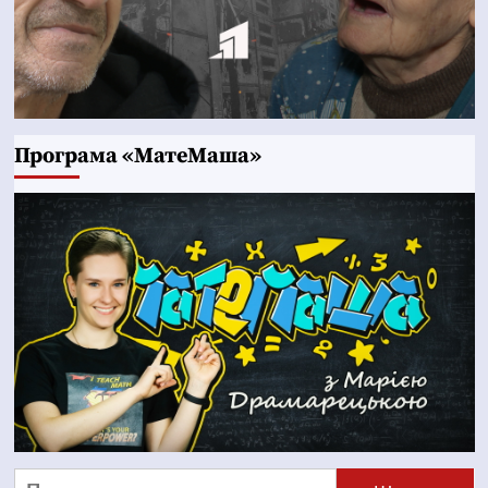
Програма «МатеМаша»
Пошук: