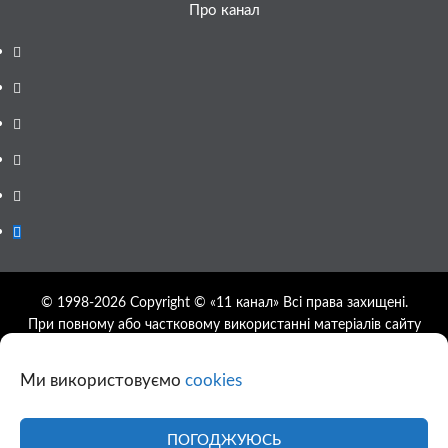
Про канал
Facebook
YouTube
Telegram
Instagram
Twitter
Google
News
© 1998-2026 Copyright © «11 канал» Всі права захищені.
При повному або частковому використанні матеріалів сайту
11tv.dp.ua відкрите гіперпосилання на першоджерело
обов'язкове, розташування гіперпосилання не нижче другого
Ми використовуємо
cookies
абзацу.
Використання фотографій та відео сайту 11tv.dp.ua
дозволяється за умови посилання на джерело та прямого
ПОГОДЖУЮСЬ