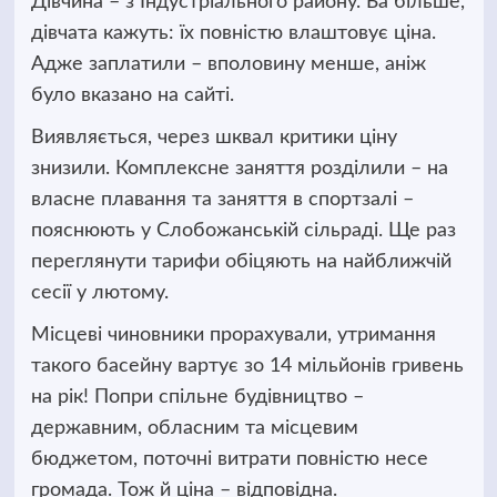
Дівчина – з Індустріального району. Ба більше,
дівчата кажуть: їх повністю влаштовує ціна.
Адже заплатили – вполовину менше, аніж
було вказано на сайті.
Виявляється, через шквал критики ціну
знизили. Комплексне заняття розділили – на
власне плавання та заняття в спортзалі –
пояснюють у Слобожанській сільраді. Ще раз
переглянути тарифи обіцяють на найближчій
сесії у лютому.
Місцеві чиновники прорахували, утримання
такого басейну вартує зо 14 мільйонів гривень
на рік! Попри спільне будівництво –
державним, обласним та місцевим
бюджетом, поточні витрати повністю несе
громада. Тож й ціна – відповідна.