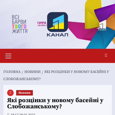
Перейти
до
вмісту
Основне
меню
ГОЛОВНА
НОВИНИ
ЯКІ РОЗЦІНКИ У НОВОМУ БАСЕЙНІ У
СЛОБОЖАНСЬКОМУ?
Новини
Які розцінки у новому басейні у
Слобожанському?
18:17 28.01.2022