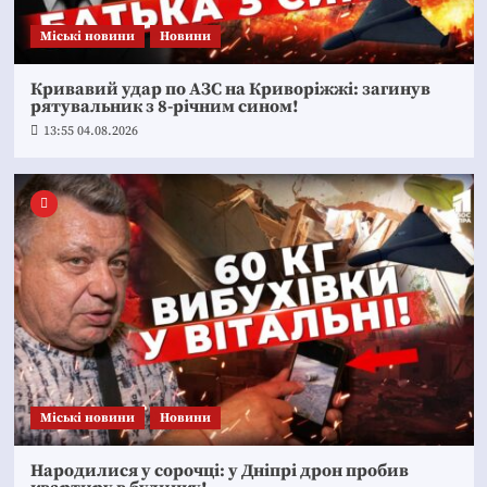
Mіські новини
Новини
Кривавий удар по АЗС на Криворіжжі: загинув
рятувальник з 8-річним сином!
13:55 04.08.2026
Mіські новини
Новини
Народилися у сорочці: у Дніпрі дрон пробив