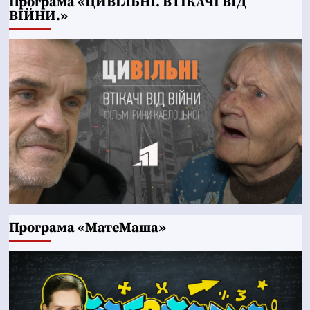
Програма «ЦИВІЛЬНІ. ВТІКАЧІ ВІД
ВІЙНИ.»
Програма «МатеМаша»