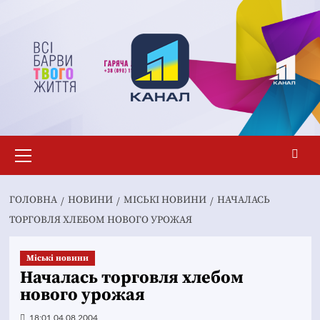
Перейти
до
вмісту
Основне
меню
ГОЛОВНА
НОВИНИ
MІСЬКІ НОВИНИ
НАЧАЛАСЬ
ТОРГОВЛЯ ХЛЕБОМ НОВОГО УРОЖАЯ
Mіські новини
Началась торговля хлебом
нового урожая
18:01 04.08.2004