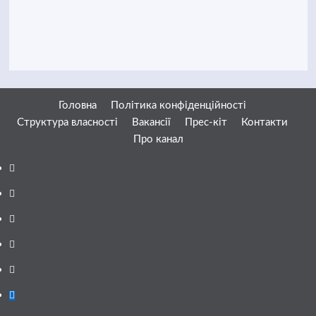
Головна
Політика конфіденційності
Структура власності
Вакансії
Прес-кіт
Контакти
Про канал
Facebook
YouTube
Telegram
Instagram
Twitter
Google