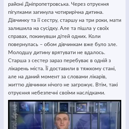
районі Дніпропетровська. Через отруєння
пігулками загинула чотирирічна дитина.
Дівчинку та її сестру, старшу на три роки, мати
залишила на сусідку. Але та пішла у своїх
справах,
покинувши дітей одних. Коли
повернулась – обом дівчинкам вже було зле.
Молодшу дитину врятувати не вдалось.
Старша з сестер зараз перебуває в одній з
лікарень міста. Її доставили в тяжкому стані,
але на даний момент за словами лікарів,
життю дівчинки нічого не загрожує. Втім, такі
отруєння небезпечні своїми наслідками.
Відеопрогравач