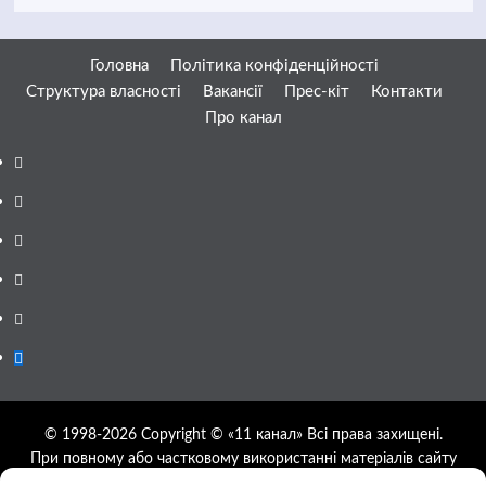
Головна
Політика конфіденційності
Структура власності
Вакансії
Прес-кіт
Контакти
Про канал
Facebook
YouTube
Telegram
Instagram
Twitter
Google
News
© 1998-2026 Copyright © «11 канал» Всі права захищені.
При повному або частковому використанні матеріалів сайту
11tv.dp.ua відкрите гіперпосилання на першоджерело