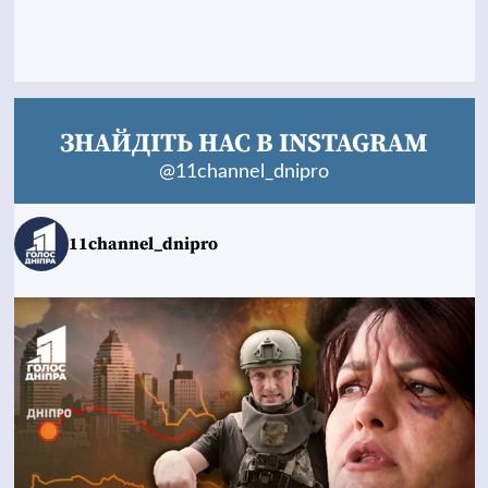
ЗНАЙДІТЬ НАС В INSTAGRAM
@11channel_dnipro
11channel_dnipro