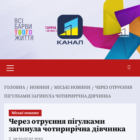
Перейти
до
вмісту
Основне
меню
ГОЛОВНА
НОВИНИ
MІСЬКІ НОВИНИ
ЧЕРЕЗ ОТРУЄННЯ
ПІГУЛКАМИ ЗАГИНУЛА ЧОТИРИРІЧНА ДІВЧИНКА
Mіські новини
Через отруєння пігулками
загинула чотирирічна дівчинка
18:53 07.07.2010