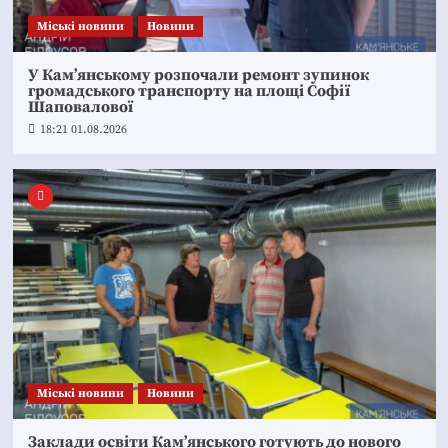
Mіські новини
Новини
У Кам’янському розпочали ремонт зупинок
громадського транспорту на площі Софії
Шаповалової
18:21 01.08.2026
Mіські новини
Новини
Заклади освіти Кам’янського готують до нового