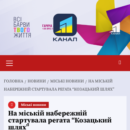
Перейти
до
вмісту
Основне
меню
ГОЛОВНА
НОВИНИ
MІСЬКІ НОВИНИ
НА МІСЬКІЙ
НАБЕРЕЖНІЙ СТАРТУВАЛА РЕГАТА “КОЗАЦЬКИЙ ШЛЯХ”
Mіські новини
На міській набережній
стартувала регата “Козацький
шлях”