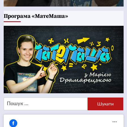
Програма «МатеМаша»
Пошук: