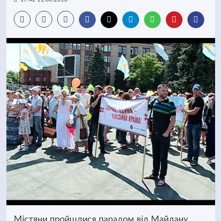
Містяни пройшлися парадом від Майдану