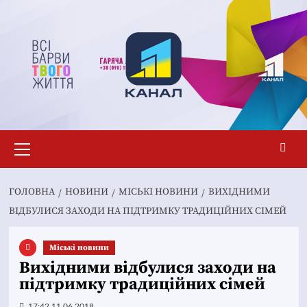
Перейти
до
вмісту
Основне
меню
ГОЛОВНА
НОВИНИ
MІСЬКІ НОВИНИ
ВИХІДНИМИ
ВІДБУЛИСЯ ЗАХОДИ НА ПІДТРИМКУ ТРАДИЦІЙНИХ СІМЕЙ
Mіські новини
Вихідними відбулися заходи на
підтримку традиційних сімей
17:42 11.06.2018