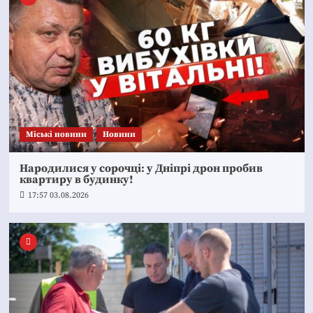
Mіські новини
Новини
Народилися у сорочці: у Дніпрі дрон пробив
квартиру в будинку!
17:57 03.08.2026