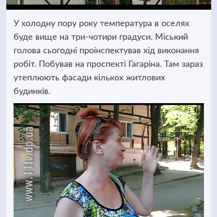
У холодну пору року температура в оселях
буде вище на три-чотири градуси.
Міський
голова сьогодні проінспектував хід виконання
робіт. Побував на проспекті Гагаріна. Там зараз
утеплюють фасади кількох житлових
будинків.
Відеопрогравач