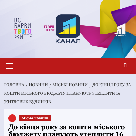
Перейти
до
вмісту
Основне
меню
ГОЛОВНА
НОВИНИ
MІСЬКІ НОВИНИ
ДО КІНЦЯ РОКУ ЗА
КОШТИ МІСЬКОГО БЮДЖЕТУ ПЛАНУЮТЬ УТЕПЛИТИ 16
ЖИТЛОВИХ БУДИНКІВ
Mіські новини
До кінця року за кошти міського
бюджету планують утеплити 16