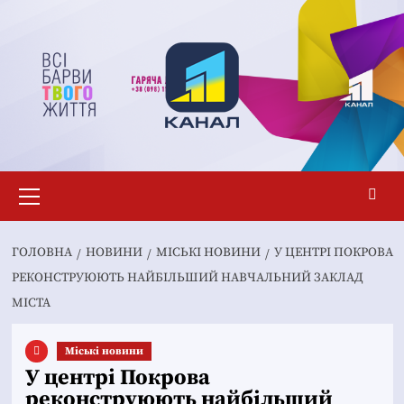
Перейти
до
вмісту
Основне
меню
ГОЛОВНА
НОВИНИ
MІСЬКІ НОВИНИ
У ЦЕНТРІ ПОКРОВА
РЕКОНСТРУЮЮТЬ НАЙБІЛЬШИЙ НАВЧАЛЬНИЙ ЗАКЛАД
МІСТА
Mіські новини
У центрі Покрова
реконструюють найбільший