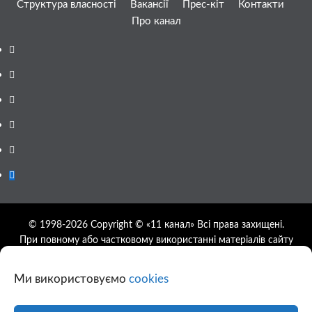
Структура власності
Вакансії
Прес-кіт
Контакти
Про канал
Facebook
YouTube
Telegram
Instagram
Twitter
Google
News
© 1998-2026 Copyright © «11 канал» Всі права захищені.
При повному або частковому використанні матеріалів сайту
11tv.dp.ua відкрите гіперпосилання на першоджерело
обов'язкове, розташування гіперпосилання не нижче другого
Ми використовуємо
cookies
абзацу.
Використання фотографій та відео сайту 11tv.dp.ua