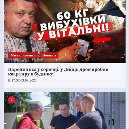
Mіські новини
Новини
Народилися у сорочці: у Дніпрі дрон пробив
квартиру в будинку!
17:57 03.08.2026