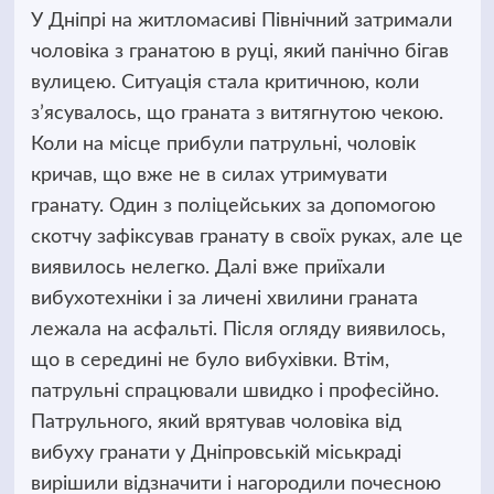
У Дніпрі на житломасиві Північний затримали
чоловіка з гранатою в руці, який панічно бігав
вулицею. Ситуація стала критичною, коли
з’ясувалось, що граната з витягнутою чекою.
Коли на місце прибули патрульні,
чоловік
кричав, що вже не в силах утримувати
гранату. Один з поліцейських за допомогою
скотчу зафіксував гранату в своїх руках, але це
виявилось нелегко. Далі вже приїхали
вибухотехніки і за личені хвилини граната
лежала на асфальті. Після огляду виявилось,
що в середині не було вибухівки. Втім,
патрульні спрацювали швидко і професійно.
Патрульного, який врятував чоловіка від
вибуху гранати у Дніпровській міськраді
вирішили відзначити і нагородили почесною