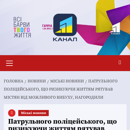
Перейти
до
вмісту
Основне
меню
ГОЛОВНА
НОВИНИ
MІСЬКІ НОВИНИ
ПАТРУЛЬНОГО
ПОЛІЦЕЙСЬКОГО, ЩО РИЗИКУЮЧИ ЖИТТЯМ РЯТУВАВ
МІСТЯН ВІД МОЖЛИВОГО ВИБУХУ, НАГОРОДИЛИ
Mіські новини
Патрульного поліцейського, що
ризикуючи життям рятував