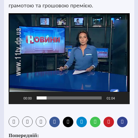
грамотою та грошовою премією.
Відеопрогравач
00:00
01:04
Post
Попередній: