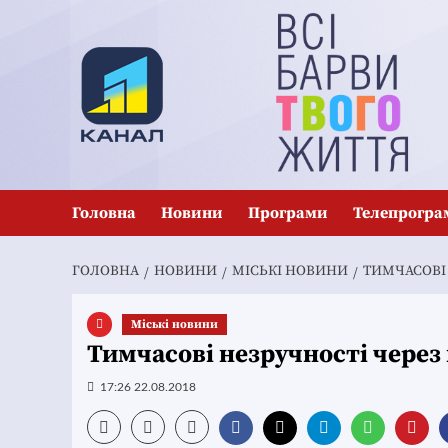
Перейти
до
вмісту
Головна
Новини
Програми
Телепрогра
ГОЛОВНА
НОВИНИ
MІСЬКІ НОВИНИ
ТИМЧАСОВІ 
Mіські новини
Тимчасові незручності через 
17:26 22.08.2018