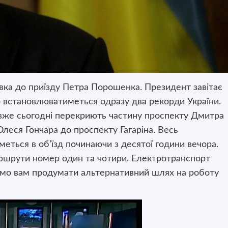
овка до приїзду Петра Порошенка.
Президент завітає
о встановлюватиметься одразу два рекорди України.
 вже сьогодні перекриють частину проспекту Дмитра
Олеся Гончара до проспекту Гагаріна. Весь
еться в об’їзд починаючи з десятої години вечора.
аршрути номер один та чотири. Електротранспорт
имо вам продумати альтернативний шлях на роботу