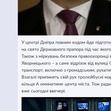
У центрі Дніпра повним ходом йде підгот
на свято Державного прапора під час яког
Також з міркувань безпеки правоохоронці
Яворницького – а саме відрізок від вулиці 
транспорт, включно з громадським, рухатим
Взагалі припинять свій рух тролейбусні м
кільця А оминатиме центр міста. Тож рад
вже сьогодні ввечері.
Відеопрогравач