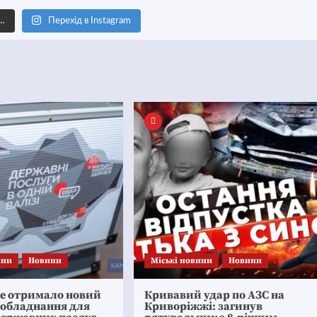
е…
Перехід в Instagram
ини
Новини
Mіські новини
Новини
ке отримало новий
Кривавий удар по АЗС на
 обладнання для
Криворіжжі: загинув