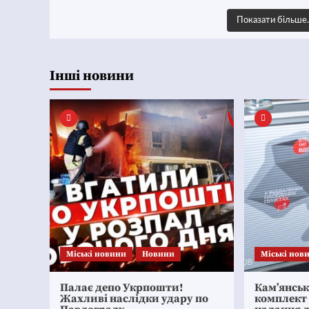
Показати більш
Інші новини
Mіські новини
Новини
Mіські нов
Палає депо Укрпошти!
Кам’янсь
Жахливі наслідки удару по
комплект