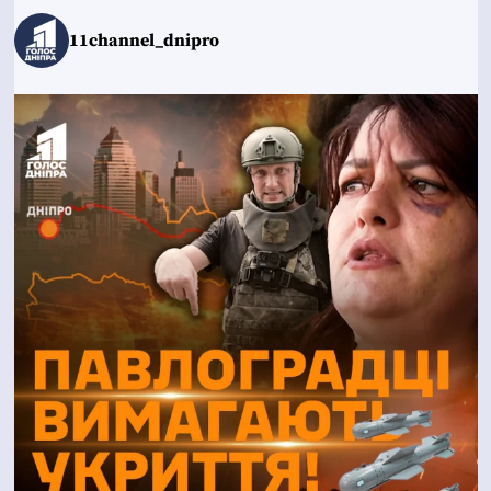
11channel_dnipro