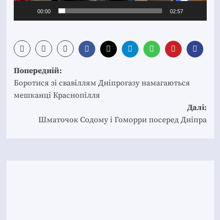
00:00
02:57
Post
Попередній:
navigation
Боротися зі свавіллям Дніпрогазу намагаються
мешканці Краснопілля
Далі:
Шматочок Содому і Гоморри посеред Дніпра