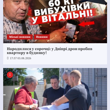
Mіські новини
Новини
Народилися у сорочці: у Дніпрі дрон пробив
квартиру в будинку!
17:57 03.08.2026