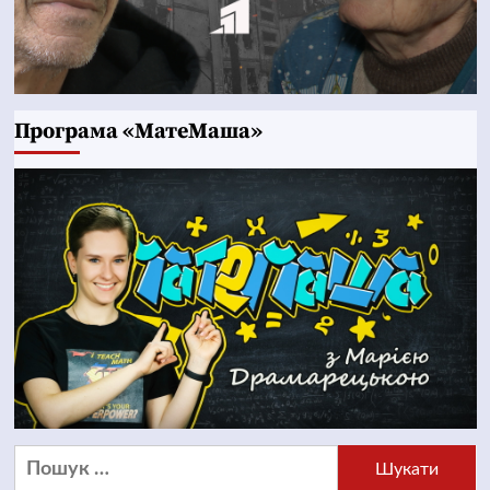
Програма «МатеМаша»
Пошук: