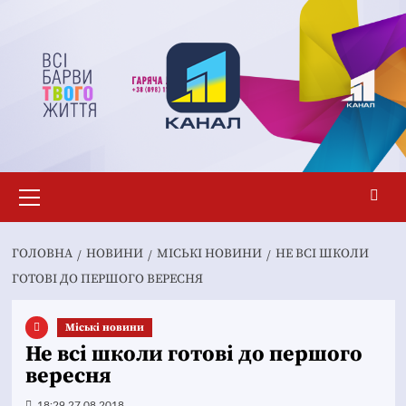
Перейти
до
вмісту
Основне
меню
ГОЛОВНА
НОВИНИ
MІСЬКІ НОВИНИ
НЕ ВСІ ШКОЛИ
ГОТОВІ ДО ПЕРШОГО ВЕРЕСНЯ
Mіські новини
Не всі школи готові до першого
вересня
18:29 27.08.2018