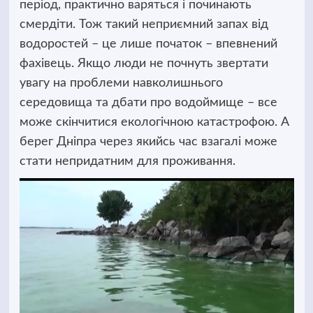
період, практично варяться і починають
смердіти. Тож такий неприємний запах від
водоростей – це лише початок – впевнений
фахівець. Якщо люди не почнуть звертати
увагу на проблеми навколишнього
середовища та дбати про водоймище – все
може скінчитися екологічною катастрофою. А
берег Дніпра через якийсь час взагалі може
стати непридатним для проживання.
Відеопрогравач