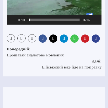
00:00
02:35
Post
Попередній:
navigation
Прощавай аналогове мовлення
Далі:
Військовий вже йде на поправку