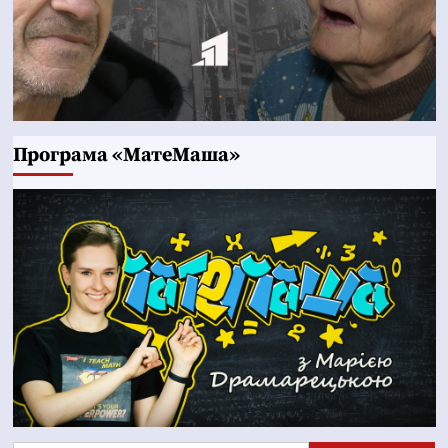
Програма «МатеМаша»