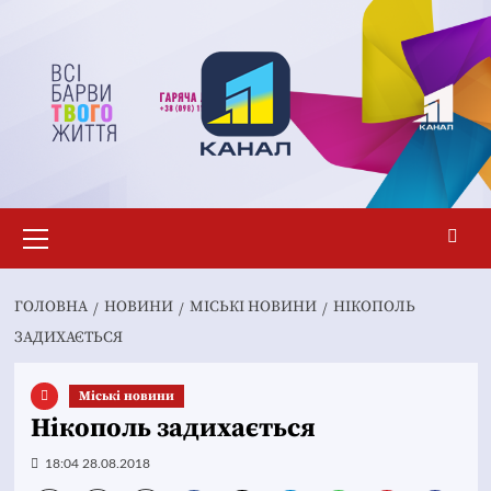
Перейти
до
вмісту
Основне
меню
ГОЛОВНА
НОВИНИ
MІСЬКІ НОВИНИ
НІКОПОЛЬ
ЗАДИХАЄТЬСЯ
Mіські новини
Нікополь задихається
18:04 28.08.2018