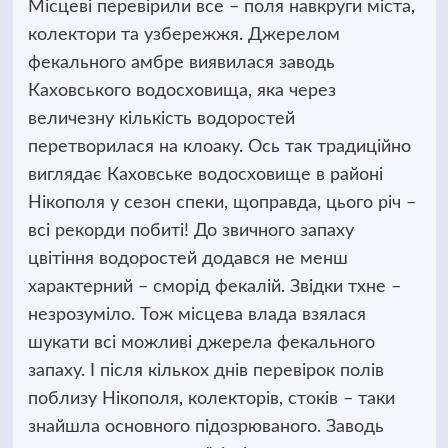
Місцеві перевірили все
– поля навкруги міста,
колектори та узбережжя. Джерелом
фекального амбре виявилася заводь
Каховського водосховища, яка через
величезну кількість водоростей
перетворилася на клоаку. Ось так традиційно
виглядає Каховське водосховище в районі
Нікополя у сезон спеки, щоправда, цього річ –
всі рекорди побиті! До звичного запаху
цвітіння водоростей додався не менш
характерний – сморід фекалій. Звідки тхне –
незрозуміло. Тож місцева влада взялася
шукати всі можливі джерела фекального
запаху. І після кількох днів перевірок полів
поблизу Нікополя, колекторів, стоків – таки
знайшла основного підозрюваного. Заводь