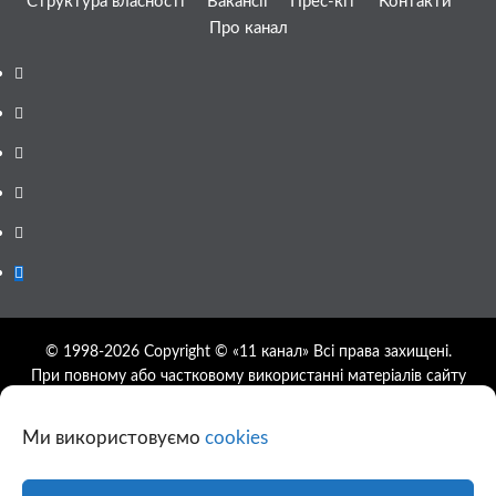
Структура власності
Вакансії
Прес-кіт
Контакти
Про канал
Facebook
YouTube
Telegram
Instagram
Twitter
Google
News
© 1998-2026 Copyright © «11 канал» Всі права захищені.
При повному або частковому використанні матеріалів сайту
11tv.dp.ua відкрите гіперпосилання на першоджерело
обов'язкове, розташування гіперпосилання не нижче другого
Ми використовуємо
cookies
абзацу.
Використання фотографій та відео сайту 11tv.dp.ua