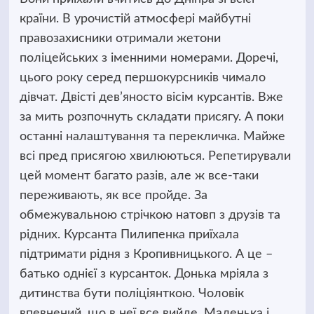
країни. В урочистій атмосфері майбутні
правозахисники отримали жетони
поліцейських з іменними номерами.
Доречі,
цього року серед першокурсників чимало
дівчат. Двісті дев’яносто вісім курсантів. Вже
за мить розпочнуть складати присягу. А поки
останні налаштування та перекличка. Майже
всі пред присягою хвилюються. Репетирували
цей момент багато разів, але ж все-таки
переживають, як все пройде. За
обмежувальною стрічкою натовп з друзів та
рідних. Курсанта Пилипенка приїхала
підтримати рідня з Кропивницького. А це –
батько однієї з курсанток. Донька мріяла з
дитинства бути поліціянткою. Чоловік
впевнений, що в неї все вийде. Маленька і