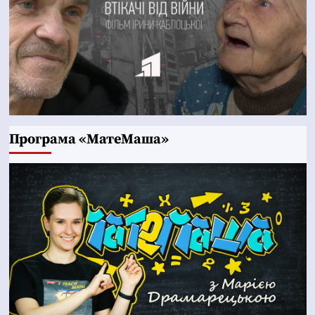
Програма «МатеМаша»