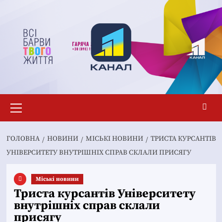
Перейти
до
вмісту
Основне
меню
ГОЛОВНА
НОВИНИ
MІСЬКІ НОВИНИ
ТРИСТА КУРСАНТІВ
УНІВЕРСИТЕТУ ВНУТРІШНІХ СПРАВ СКЛАЛИ ПРИСЯГУ
Mіські новини
Триста курсантів Університету
внутрішніх справ склали
присягу