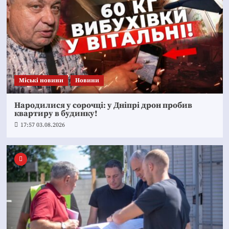
Mіські новини
Новини
Народилися у сорочці: у Дніпрі дрон пробив
квартиру в будинку!
17:57 03.08.2026