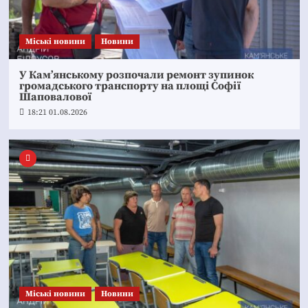
Mіські новини
Новини
У Кам’янському розпочали ремонт зупинок
громадського транспорту на площі Софії
Шаповалової
18:21 01.08.2026
Mіські новини
Новини