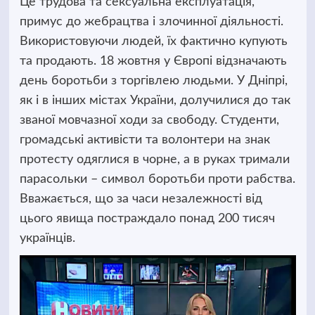
Це трудова та сексуальна експлуатація,
примус до жебрацтва і злочинної діяльності.
Використовуючи людей, їх фактично купують
та продають. 18 жовтня у Європі відзначають
день боротьби з торгівлею людьми. У Дніпрі,
як і в інших містах України, долучилися до так
званої мовчазної ходи за свободу. Студенти,
громадські активісти та волонтери на знак
протесту одяглися в чорне, а в руках тримали
парасольки – символ боротьби проти рабства.
Вважається, що за часи незалежності від
цього явища постраждало понад 200 тисяч
українців.
Відеопрогравач