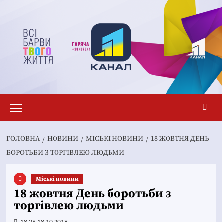
Перейти
до
вмісту
Основне
меню
ГОЛОВНА
НОВИНИ
MІСЬКІ НОВИНИ
18 ЖОВТНЯ ДЕНЬ
БОРОТЬБИ З ТОРГІВЛЕЮ ЛЮДЬМИ
Mіські новини
18 жовтня День боротьби з
торгівлею людьми
18:26 18.10.2018