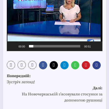
00:00
00:51
Post
Попередній:
navigation
Зустріч легенд!
Далі:
На Новочеркаській з’ясовували стосунки за
допомогою рушниці