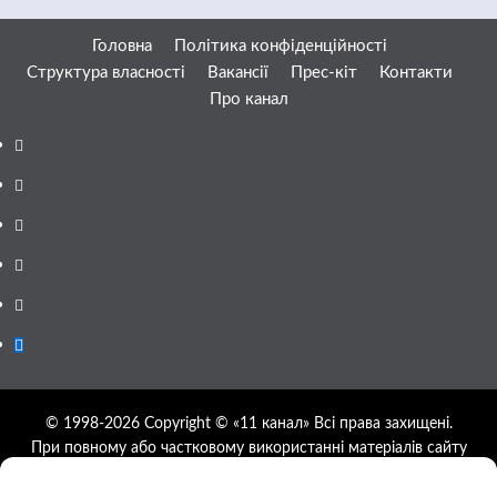
Головна
Політика конфіденційності
Структура власності
Вакансії
Прес-кіт
Контакти
Про канал
Facebook
YouTube
Telegram
Instagram
Twitter
Google
News
© 1998-2026 Copyright © «11 канал» Всі права захищені.
При повному або частковому використанні матеріалів сайту
11tv.dp.ua відкрите гіперпосилання на першоджерело