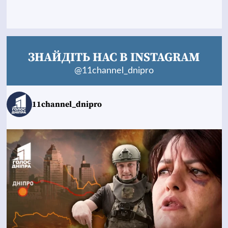
ЗНАЙДІТЬ НАС В INSTAGRAM
@11channel_dnipro
11channel_dnipro