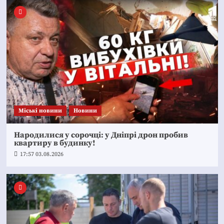
Mіські новини
Новини
Народилися у сорочці: у Дніпрі дрон пробив
квартиру в будинку!
17:57 03.08.2026