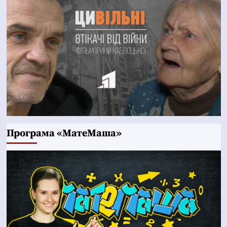
Програма «МатеМаша»