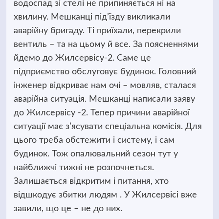
водоспад зі стелі не припиняється ні на
хвилину. Мешканці під’їзду викликали
аварійну бригаду. Ті приїхали, перекрили
вентиль – та на цьому й все. За поясненнями
йдемо до Жилсервісу-2. Саме це
підприємство обслуговує будинок. Головний
інженер відкриває нам очі – мовляв, сталася
аварійна ситуація. Мешканці написали заяву
до Жилсервісу -2. Тепер причини аварійної
ситуації має з’ясувати спеціальна комісія. Для
цього треба обстежити і систему, і сам
будинок. Тож опалювальний сезон тут у
найближчі тижні не розпочнеться.
Залишається відкритим і питання, хто
відшкодує збитки людям . У Жилсервісі вже
завили, що це – не до них.