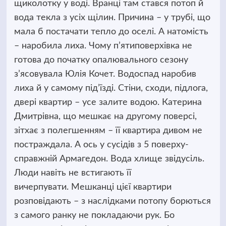
щиколотку у воді. Вранці там стався потоп й
вода текла з усіх щілин.
Причина – у трубі, що
мала б постачати тепло до оселі. А натомість
– наробила лиха. Чому п’ятиповерхівка не
готова до початку опалювального сезону
з’ясовувала Юлія Кочет. Водоспад наробив
лиха й у самому під’їзді. Стіни, сходи, підлога,
двері квартир – усе залите водою. Катерина
Дмитрівна, що мешкає на другому поверсі,
зітхає з полегшенням – її квартира дивом не
постраждала. А ось у сусідів з 5 поверху-
справжній Армагедон. Вода хлище звідусіль.
Люди навіть не встигають її
вичерпувати. Мешканці цієї квартири
розповідають – з наслідками потопу борються
з самого ранку не покладаючи рук. Бо