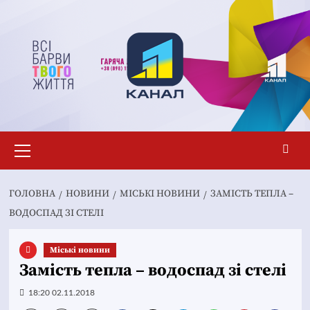
Перейти
до
вмісту
Основне
меню
ГОЛОВНА
НОВИНИ
MІСЬКІ НОВИНИ
ЗАМІСТЬ ТЕПЛА –
ВОДОСПАД ЗІ СТЕЛІ
Mіські новини
Замість тепла – водоспад зі стелі
18:20 02.11.2018