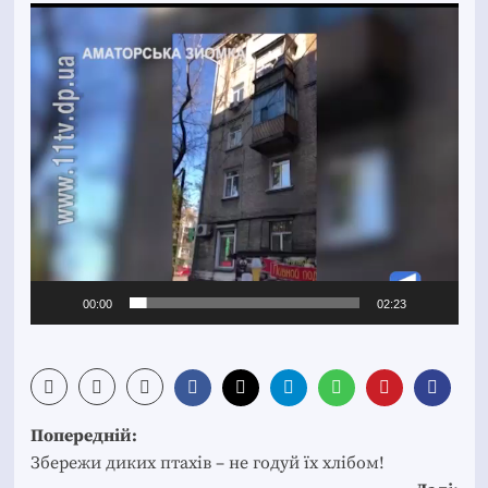
Відеопрогравач
00:00
02:23
Post
Попередній:
navigation
Збережи диких птахів – не годуй їх хлібом!