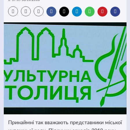
Принаймні так вважають представники міської