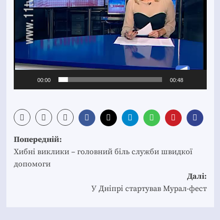
00:00
00:48
Post
Попередній:
navigation
Хибні виклики – головний біль служби швидкої
допомоги
Далі:
У Дніпрі стартував Мурал-фест