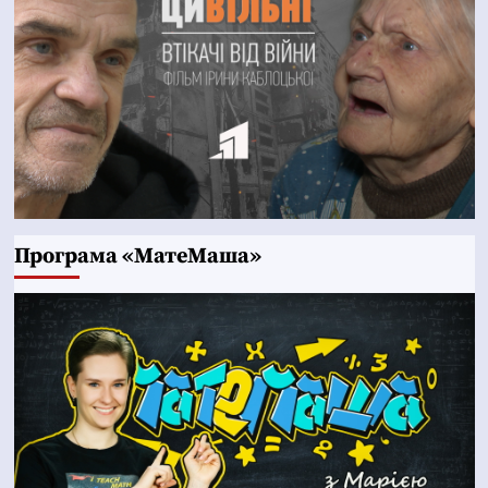
Програма «МатеМаша»