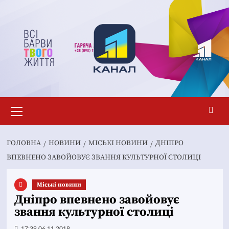
Перейти
до
вмісту
Основне
меню
ГОЛОВНА
НОВИНИ
MІСЬКІ НОВИНИ
ДНІПРО
ВПЕВНЕНО ЗАВОЙОВУЄ ЗВАННЯ КУЛЬТУРНОЇ СТОЛИЦІ
Mіські новини
Дніпро впевнено завойовує
звання культурної столиці
17:39 06.11.2018