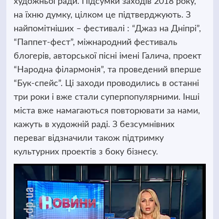
художньої ради.
Підсумки заходів 2018 року,
на їхню думку, цілком це підтверджують. З
найпомітніших – фестивалі : “Джаз на Дніпрі”,
“Паппет-фест”, міжнародний фестиваль
блогерів, авторської пісні імені Галича, проект
“Народна філармонія”, та проведений вперше
“Бук-спейс”. Ці заходи проводились в останні
три роки і вже стали суперпопулярними. Інші
міста вже намагаються повторювати за нами,
кажуть в художній раді. З безсумнівних
переваг відзначили також підтримку
культурних проектів з боку бізнесу.
Відеопрогравач