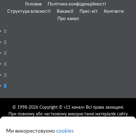
Головна
Політика конфіденційності
Структура власності
Вакансії
Прес-кіт
Контакти
Про канал
Facebook
YouTube
Telegram
Instagram
Twitter
Google
News
© 1998-2026 Copyright © «11 канал» Всі права захищені.
При повному або частковому використанні матеріалів сайту
11tv.dp.ua відкрите гіперпосилання на першоджерело
обов'язкове, розташування гіперпосилання не нижче другого
Ми використовуємо
cookies
абзацу.