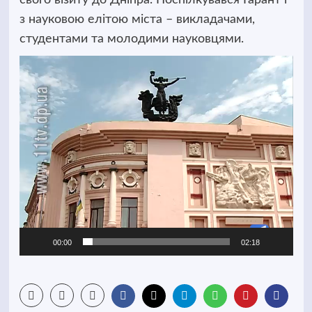
свого візиту до Дніпра.
Поспілкувався Гарант і
з науковою елітою міста – викладачами,
студентами та молодими науковцями.
Відеопрогравач
00:00
02:18