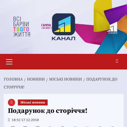
Перейти
до
вмісту
Основне
меню
ГОЛОВНА
НОВИНИ
MІСЬКІ НОВИНИ
ПОДАРУНОК ДО
СТОРІЧЧЯ!
Mіські новини
Подарунок до сторіччя!
18:52 17.12.2018