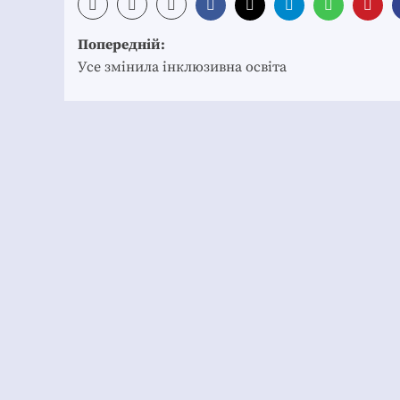
Post
Попередній:
navigation
Усе змінила інклюзивна освіта