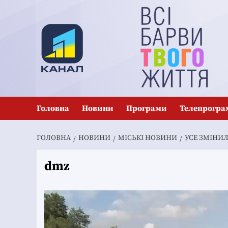
Перейти
до
вмісту
Головна
Новини
Програми
Телепрогра
ГОЛОВНА
НОВИНИ
MІСЬКІ НОВИНИ
УСЕ ЗМІНИ
dmz
Відеопрогравач