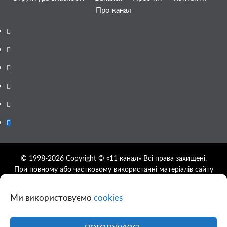
Про канал
Facebook
YouTube
Telegram
Instagram
Twitter
Google
News
© 1998-2026 Copyright © «11 канал» Всі права захищені.
При повному або частковому використанні матеріалів сайту
11tv.dp.ua відкрите гіперпосилання на першоджерело
обов'язкове, розташування гіперпосилання не нижче другого
Ми використовуємо
cookies
абзацу.
Використання фотографій та відео сайту 11tv.dp.ua
дозволяється за умови посилання на джерело та прямого