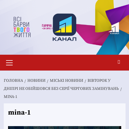
Перейти
до
вмісту
Основне
меню
ГОЛОВНА
НОВИНИ
MІСЬКІ НОВИНИ
ВІВТОРОК У
ДНІПРІ НЕ ОБІЙШОВСЯ БЕЗ СЕРІЇ ЧЕРГОВИХ ЗАМІНУВАНЬ
MINA-1
mina-1