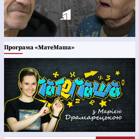
Програма «МатеМаша»