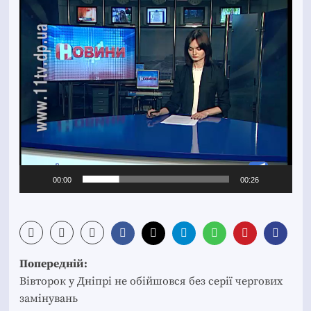
Відеопрогравач
00:00
00:26
Post
Попередній:
navigation
Вівторок у Дніпрі не обійшовся без серії чергових
замінувань