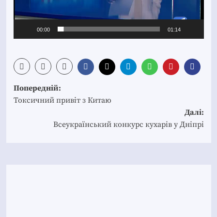
00:00
01:14
Post
Попередній:
navigation
Токсичний привіт з Китаю
Далі:
Всеукраїнський конкурс кухарів у Дніпрі