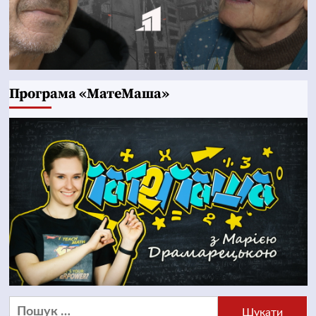
Програма «МатеМаша»
Пошук: