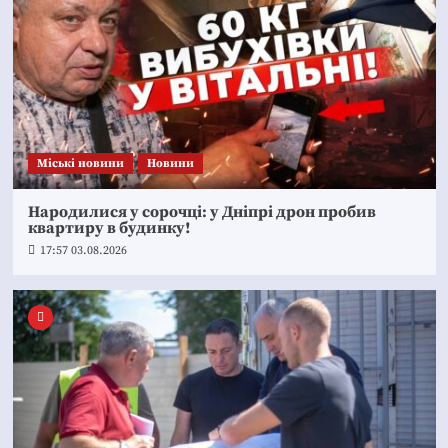
Mіські новини
Новини
Народилися у сорочці: у Дніпрі дрон пробив
квартиру в будинку!
17:57 03.08.2026