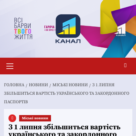
Перейти
до
вмісту
Основне
меню
ГОЛОВНА
НОВИНИ
MІСЬКІ НОВИНИ
З 1 ЛИПНЯ
ЗБІЛЬШИТЬСЯ ВАРТІСТЬ УКРАЇНСЬКОГО ТА ЗАКОРДОННОГО
ПАСПОРТІВ
Mіські новини
З 1 липня збільшиться вартість
українського та закордонного