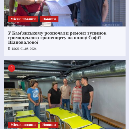
Mіські новини
Новини
У Кам’янському розпочали ремонт зупинок
громадського транспорту на площі Софії
Шаповалової
18:21 01.08.2026
Mіські новини
Новини