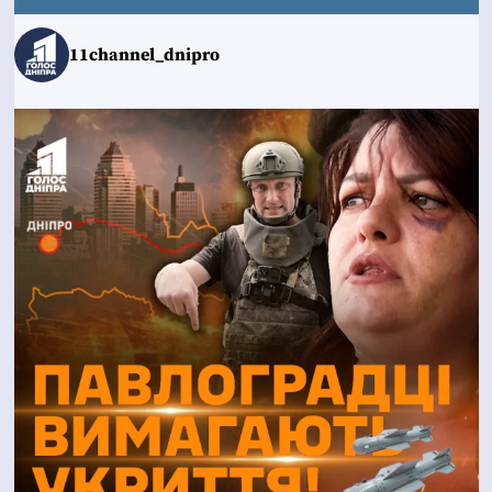
11channel_dnipro