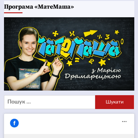
Програма «МатеМаша»
Пошук: