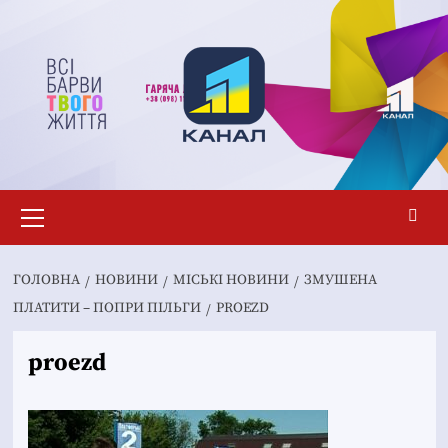
Перейти
до
вмісту
Основне
меню
ГОЛОВНА
НОВИНИ
MІСЬКІ НОВИНИ
ЗМУШЕНА
ПЛАТИТИ – ПОПРИ ПІЛЬГИ
PROEZD
proezd