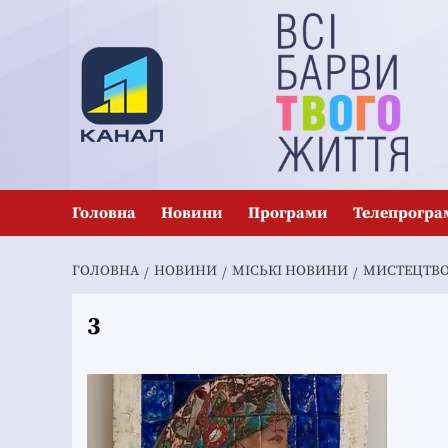
Перейти
до
вмісту
Головна
Новини
Програми
Телепрогра
ГОЛОВНА
НОВИНИ
MІСЬКІ НОВИНИ
МИСТЕЦТВО
3