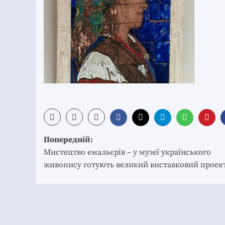
Post
Попередній:
navigation
Мистецтво емальєрів – у музеї українського
живопису готують великий виставковий проек