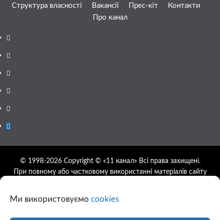
Структура власності
Вакансії
Прес-кіт
Контакти
Про канал
Facebook
YouTube
Telegram
Instagram
Twitter
Google
News
© 1998-2026 Copyright © «11 канал» Всі права захищені.
При повному або частковому використанні матеріалів сайту
11tv.dp.ua відкрите гіперпосилання на першоджерело
обов'язкове, розташування гіперпосилання не нижче другого
Ми використовуємо
cookies
абзацу.
Використання фотографій та відео сайту 11tv.dp.ua