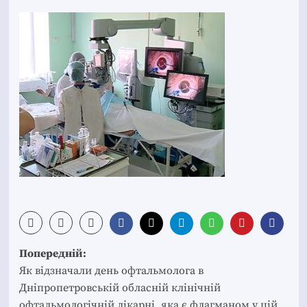
Post
Попередній:
navigation
Як відзначали день офтальмолога в
Дніпропетровській обласній клінічній
офтальмологічній лікарні, яка є флагманом у цій