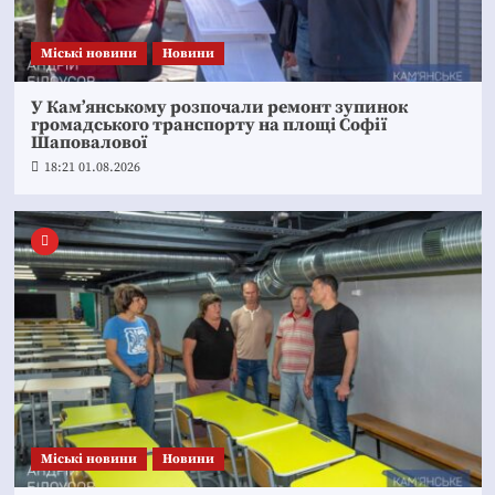
Mіські новини
Новини
У Кам’янському розпочали ремонт зупинок
громадського транспорту на площі Софії
Шаповалової
18:21 01.08.2026
Mіські новини
Новини