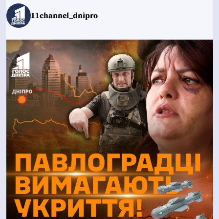
11channel_dnipro