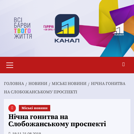
Перейти
до
вмісту
Основне
меню
ГОЛОВНА
НОВИНИ
MІСЬКІ НОВИНИ
НІЧНА ГОНИТВА
НА СЛОБОЖАНСЬКОМУ ПРОСПЕКТІ
Mіські новини
Нічна гонитва на
Слобожанському проспекті
19:11 21.08.2019