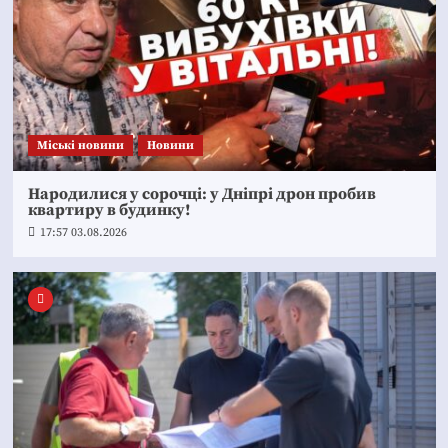
Mіські новини
Новини
Народилися у сорочці: у Дніпрі дрон пробив
квартиру в будинку!
17:57 03.08.2026