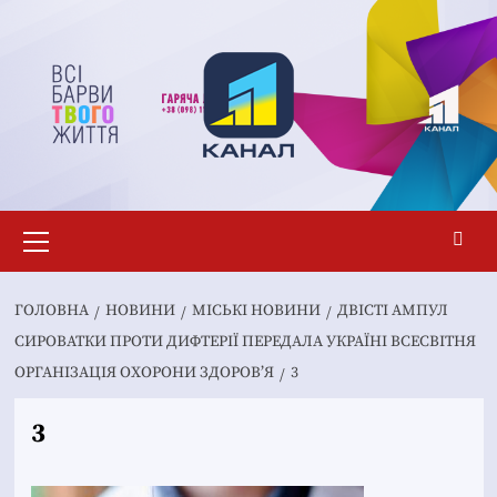
Перейти
до
вмісту
Основне
меню
ГОЛОВНА
НОВИНИ
MІСЬКІ НОВИНИ
ДВІСТІ АМПУЛ
СИРОВАТКИ ПРОТИ ДИФТЕРІЇ ПЕРЕДАЛА УКРАЇНІ ВСЕСВІТНЯ
ОРГАНІЗАЦІЯ ОХОРОНИ ЗДОРОВ’Я
3
3