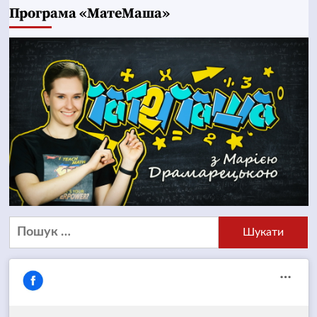
Програма «МатеМаша»
Пошук: