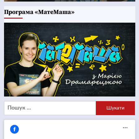
Програма «МатеМаша»
Пошук: