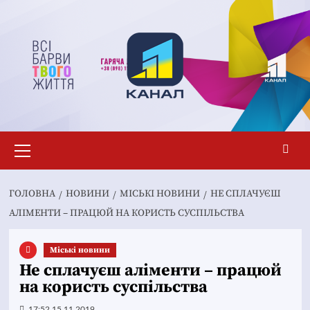
Перейти
до
вмісту
Основне
меню
ГОЛОВНА
НОВИНИ
MІСЬКІ НОВИНИ
НЕ СПЛАЧУЄШ
АЛІМЕНТИ – ПРАЦЮЙ НА КОРИСТЬ СУСПІЛЬСТВА
Mіські новини
Не сплачуєш аліменти – працюй
на користь суспільства
17:52 15.11.2019