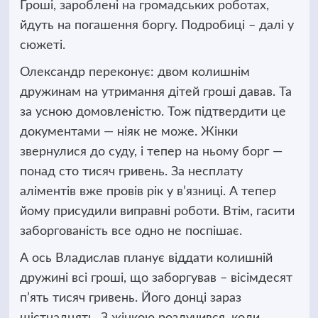
Гроші, зароблені на громадських роботах,
йдуть на погашення боргу.
Подробиці
–
далі у
сюжеті.
Олександр переконує: двом колишнім
дружинам на утримання дітей гроші давав. Та
за усною домовленістю. Тож підтвердити це
документами — ніяк не може. Жінки
звернулися до суду, і тепер на ньому борг —
понад сто тисяч гривень. За несплату
аліментів вже провів рік у в’язниці. А тепер
йому присудили виправні роботи. Втім, гасити
заборгованість все одно не поспішає.
А ось Владислав планує віддати колишній
дружині всі гроші, що заборгував
–
вісімдесят
п’ять тисяч гривень. Його донці зараз
шістнадцять. З жінкою розлучився, коли