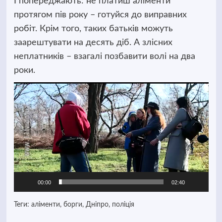
І попереджають: не платиш аліменти
протягом пів року
–
готуйся до виправних
робіт. Крім того, таких батьків можуть
заарештувати на десять діб. А злісних
неплатників
–
взагалі позбавити волі на два
роки.
Відеопрогравач
00:00
02:40
Теги:
аліменти
,
борги
,
Дніпро
,
поліція