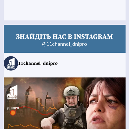
ЗНАЙДІТЬ НАС В INSTAGRAM
@11channel_dnipro
11channel_dnipro