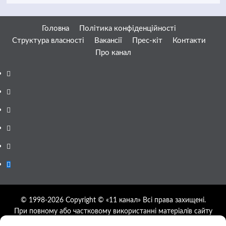
Головна
Політика конфіденційності
Структура власності
Вакансії
Прес-кіт
Контакти
Про канал
Facebook
YouTube
Telegram
Instagram
Twitter
Google
News
© 1998-2026 Copyright © «11 канал» Всі права захищені.
При повному або частковому використанні матеріалів сайту
11tv.dp.ua відкрите гіперпосилання на першоджерело