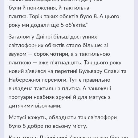
були й пониження, й тактильна
плитка. Торік таких обєктів було 8. А цього
року ми додали ще 5 об’єктів.”
Загалом у Дніпрі більш доступних
світлофорних об’єктів стало більше: зі
звуком — сорок чотири, а з тактильною
плиткою — вже п’ятнадцять. Так цього року
новий з’явився на перетині Бульвару Слави та
Набережної перемоги. Тут є правильно
вкладена тактильна плитка. А занижені
тротуари неабияк зручні й для матусь з
дитячими візочками.
Матусі кажуть, обладнати так світлофори
було б добре по всьому місту.
Крім того у Дніпрі нині з’являється все більше