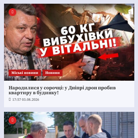
Mіські новини
Новини
Народилися у сорочці: у Дніпрі дрон пробив
квартиру в будинку!
17:57 03.08.2026