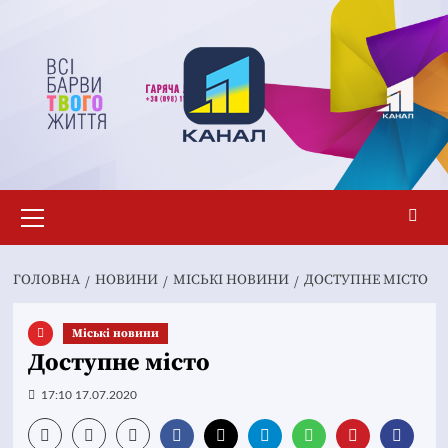
Перейти
до
вмісту
Основне
меню
ГОЛОВНА
НОВИНИ
MІСЬКІ НОВИНИ
ДОСТУПНЕ МІСТО
Mіські новини
Доступне місто
17:10 17.07.2020