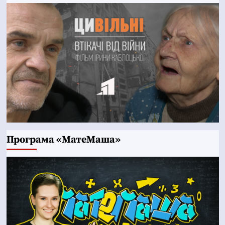
Програма «МатеМаша»