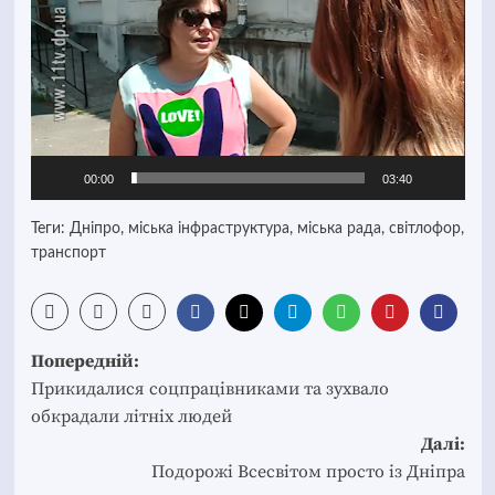
00:00
03:40
Теги:
Дніпро
,
міська інфраструктура
,
міська рада
,
світлофор
,
транспорт
Post
Попередній:
navigation
Прикидалися соцпрацівниками та зухвало
обкрадали літніх людей
Далі:
Подорожі Всесвітом просто із Дніпра