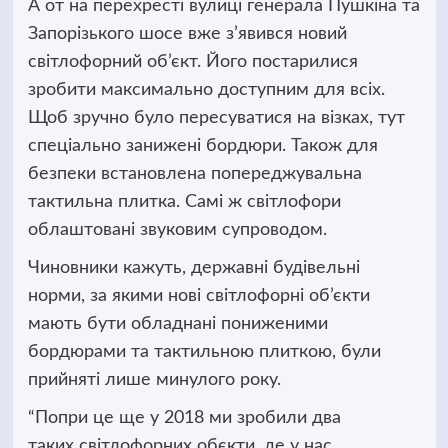
А от на перехресті вулиці генерала Пушкіна та
Запорізького шосе вже з’явився новий
світлофорний об’єкт. Його постарилися
зробити максимально доступним для всіх.
Щоб зручно було пересуватися на візках, тут
спеціально занижені бордюри. Також для
безпеки встановлена попереджувальна
тактильна плитка. Самі ж світлофори
облаштовані звуковим супроводом.
Чиновники кажуть, державні будівельні
норми, за якими нові світлофорні об’єкти
мають бути обладнані пониженими
бордюрами та тактильною плиткою, були
прийняті лише минулого року.
“Попри це ще у 2018 ми зробили два
таких світлофорних обєкти, де у нас