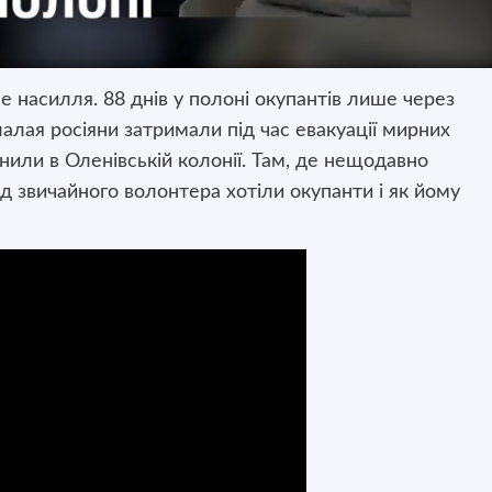
не насилля. 88 днів у полоні окупантів лише через
алая росіяни затримали під час евакуації мирних
знили в Оленівській колонії. Там, де нещодавно
д звичайного волонтера хотіли окупанти і як йому