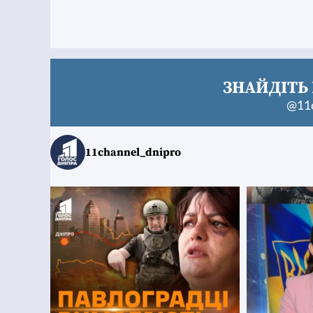
ЗНАЙДІТЬ 
@11c
11channel_dnipro