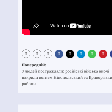
Post
Попередній:
navigation
3 людей постраждали: російські війська вночі
накрили вогнем Нікопольський та Криворізьк
райони