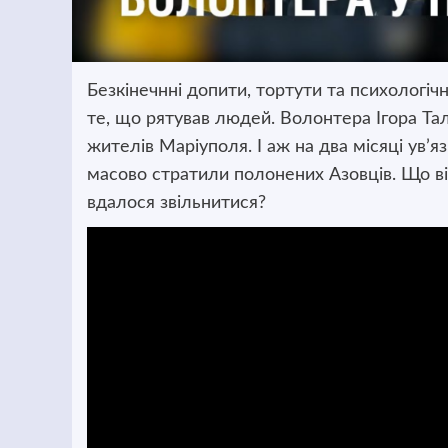
Безкінечнні допити, тортути та психологіч
те, що рятував людей. Волонтера Ігора Тал
жителів Маріуполя. І аж на два місяці ув’я
масово стратили полонених Азовців. Що ві
вдалося звільнитися?