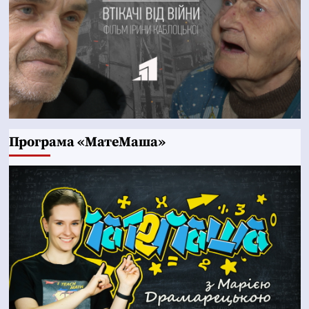
Програма «МатеМаша»