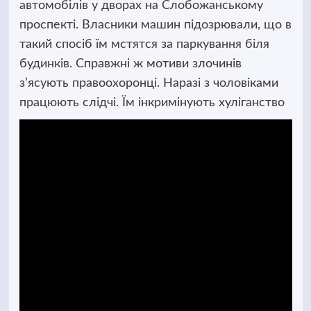
автомобілів у дворах на Слобожанському
проспекті. Власники машин підозрювали, що в
такий спосіб їм мстятся за паркування біля
будинків. Справжні ж мотиви злочинів
з’ясують правоохоронці. Наразі з чоловіками
працюють слідчі. Їм інкримінують хуліганство