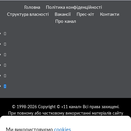
Головна
Політика конфіденційності
Структура власності
Вакансії
Прес-кіт
Контакти
Про канал
Facebook
YouTube
Telegram
Instagram
Twitter
Google
News
© 1998-2026 Copyright © «11 канал» Всі права захищені.
При повному або частковому використанні матеріалів сайту
11tv.dp.ua відкрите гіперпосилання на першоджерело
обов'язкове, розташування гіперпосилання не нижче другого
Ми використовуємо
cookies