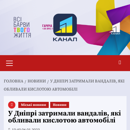
Перейти
до
вмісту
Основне
меню
ГОЛОВНА
НОВИНИ
У ДНІПРІ ЗАТРИМАЛИ ВАНДАЛІВ, ЯКІ
ОБЛИВАЛИ КИСЛОТОЮ АВТОМОБІЛІ
Mіські новини
Новини
У Дніпрі затримали вандалів, які
обливали кислотою автомобілі
15:40 06.01.2023