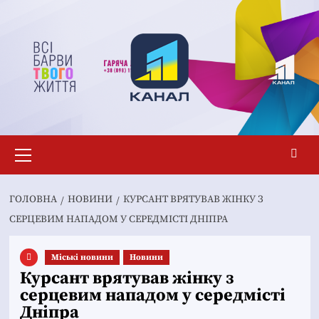
Перейти
до
вмісту
Основне
меню
ГОЛОВНА
НОВИНИ
КУРСАНТ ВРЯТУВАВ ЖІНКУ З
СЕРЦЕВИМ НАПАДОМ У СЕРЕДМІСТІ ДНІПРА
Mіські новини
Новини
Курсант врятував жінку з
серцевим нападом у середмісті
Дніпра