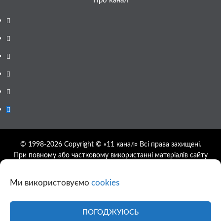
Про канал
Facebook
YouTube
Telegram
Instagram
Twitter
Google
News
© 1998-2026 Copyright © «11 канал» Всі права захищені.
При повному або частковому використанні матеріалів сайту
11tv.dp.ua відкрите гіперпосилання на першоджерело
обов'язкове, розташування гіперпосилання не нижче другого
Ми використовуємо
cookies
абзацу.
Використання фотографій та відео сайту 11tv.dp.ua
дозволяється за умови посилання на джерело та прямого
ПОГОДЖУЮСЬ
посилання на сайт.