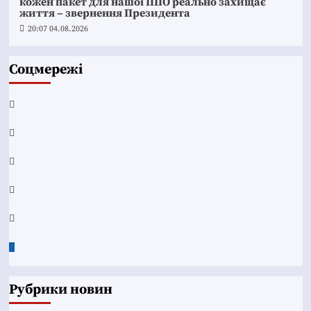
кожен пакет для нашої ППО реально захищає
життя – звернення Президента
20:07 04.08.2026
Соцмережі
Facebook
YouTube
Telegram
Instagram
Twitter
Google
News
Рубрики новин