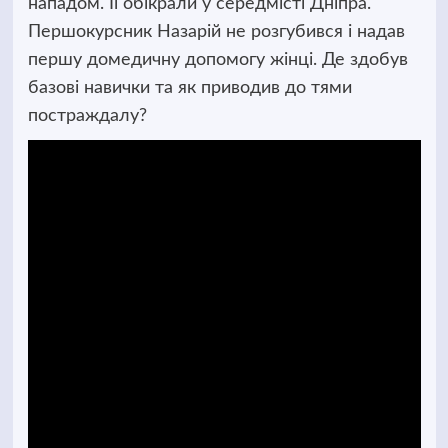
нападом. Ії обікрали у середмісті Дніпра.
Першокурсник Назарій не розгубився і надав
першу домедичну допомогу жінці. Де здобув
базові навички та як приводив до тями
постраждалу?