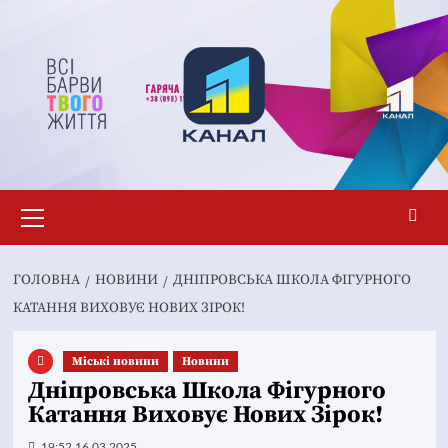
Перейти
до
вмісту
Основне
меню
ГОЛОВНА
НОВИНИ
ДНІПРОВСЬКА ШКОЛА ФІГУРНОГО
КАТАННЯ ВИХОВУЄ НОВИХ ЗІРОК!
Mіські новини
Новини
Дніпровська Школа Фігурного
Катання Виховує Нових Зірок!
19:52 16.03.2025