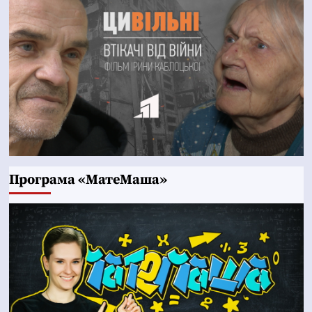
Програма «МатеМаша»