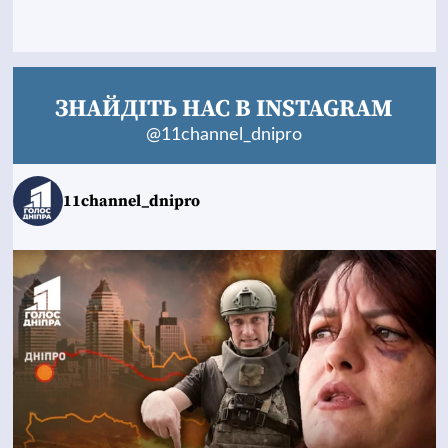
ЗНАЙДІТЬ НАС В INSTAGRAM
@11channel_dnipro
11channel_dnipro