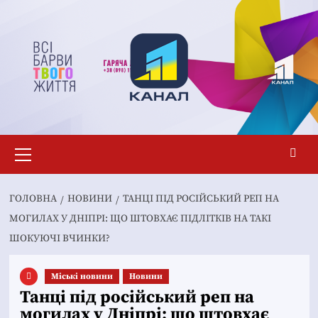
Перейти
до
вмісту
Основне
меню
ГОЛОВНА
НОВИНИ
ТАНЦІ ПІД РОСІЙСЬКИЙ РЕП НА
МОГИЛАХ У ДНІПРІ: ЩО ШТОВХАЄ ПІДЛІТКІВ НА ТАКІ
ШОКУЮЧІ ВЧИНКИ?
Mіські новини
Новини
Танці під російський реп на
могилах у Дніпрі: що штовхає