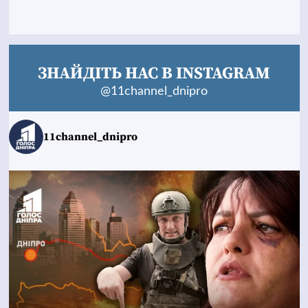
ЗНАЙДІТЬ НАС В INSTAGRAM
@11channel_dnipro
11channel_dnipro