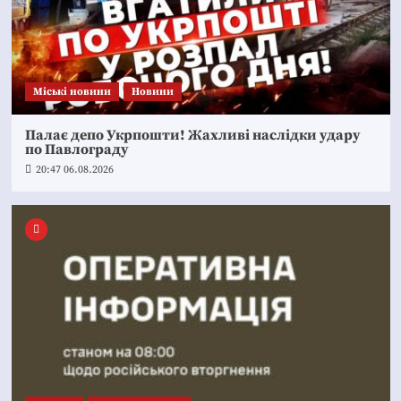
Mіські новини
Новини
Палає депо Укрпошти! Жахливі наслідки удару
по Павлограду
20:47 06.08.2026