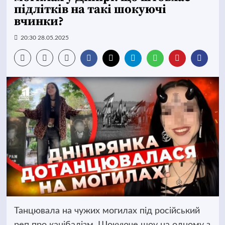
підлітків на такі шокуючі
вчинки?
20:30 28.05.2025
Танцювала на чужих могилах під російський
реп про канібалізм. Шокуюче шоу на одному з