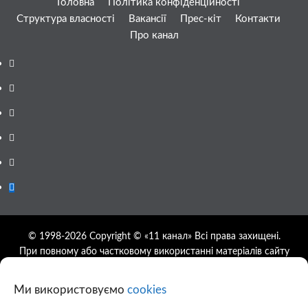
Головна
Політика конфіденційності
Структура власності
Вакансії
Прес-кіт
Контакти
Про канал
Facebook
YouTube
Telegram
Instagram
Twitter
Google
News
© 1998-2026 Copyright © «11 канал» Всі права захищені.
При повному або частковому використанні матеріалів сайту
11tv.dp.ua відкрите гіперпосилання на першоджерело
обов'язкове, розташування гіперпосилання не нижче другого
Ми використовуємо
cookies
абзацу.