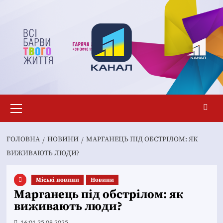
Перейти
до
вмісту
Основне
меню
ГОЛОВНА
НОВИНИ
МАРГАНЕЦЬ ПІД ОБСТРІЛОМ: ЯК
ВИЖИВАЮТЬ ЛЮДИ?
Mіські новини
Новини
Марганець під обстрілом: як
виживають люди?
16:01 25.08.2025