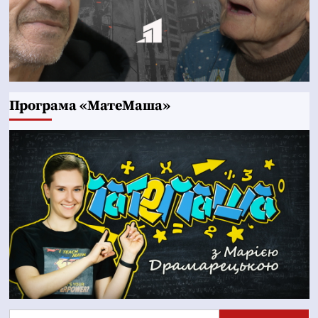
Програма «МатеМаша»