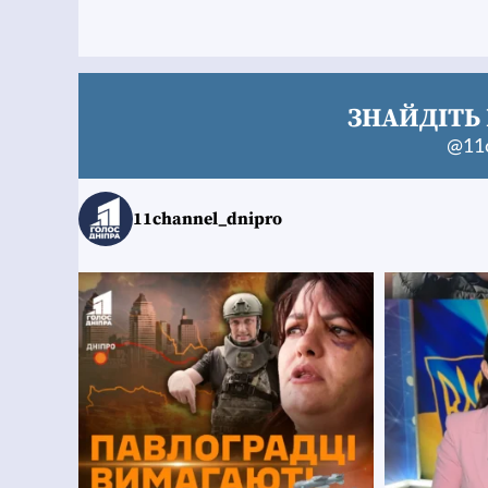
ЗНАЙДІТЬ 
@11c
11channel_dnipro