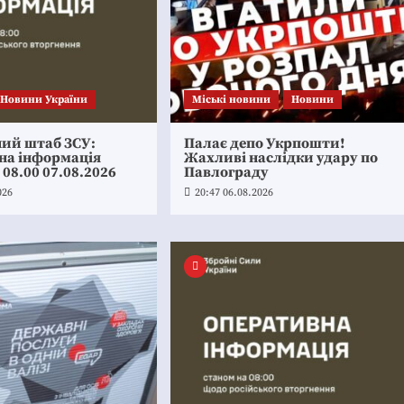
Новини України
Mіські новини
Новини
ний штаб ЗСУ:
Палає депо Укрпошти!
на інформація
Жахливі наслідки удару по
 08.00 07.08.2026
Павлограду
026
20:47 06.08.2026