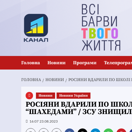
Перейти
до
вмісту
Головна
Новини
Програми
Телепрогра
ГОЛОВНА
НОВИНИ
РОСІЯНИ ВДАРИЛИ ПО ШКОЛІ Н
Новини
Новини України
РОСІЯНИ ВДАРИЛИ ПО ШКОЛ
“ШАХЕДАМИ” / ЗСУ ЗНИЩИЛИ С
16:07 23.08.2023