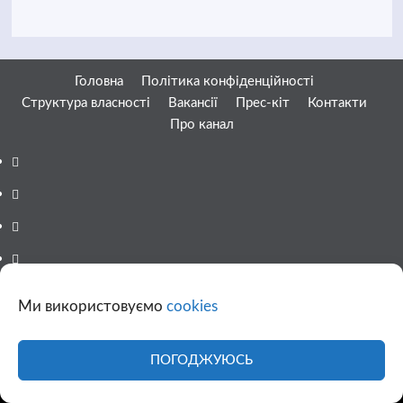
Головна
Політика конфіденційності
Структура власності
Вакансії
Прес-кіт
Контакти
Про канал
Facebook
YouTube
Telegram
Instagram
Twitter
Ми використовуємо
cookies
Google
News
ПОГОДЖУЮСЬ
© 1998-2026 Copyright © «11 канал» Всі права захищені.