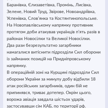
Баранівка, Єлизаветівка, Промінь, Лисівка,
Зелене, Новий Труд, Звірове, Новоандріївка,
Успенівка, Слов’янка та Костянтинопольське.
На Новопавлівському напрямку противник
протягом доби атакував українців п’ять разів в
районах Новосілки та Великої Новосілки.
Два рази безрезультатно загарбники
намагалися витіснити підрозділи Сил оборони
із займаних позицій на Придніпровському
напрямку.
В операційній зоні на Курщині підрозділи Сил
оборони України за минулу добу відбили 18
атак російських загарбників, один бій не
припинявся, триває дотепер. Окрім цього,
ворожа авіація завдала шістьох ударів,
застосувавши сім КАБ, по території рф.