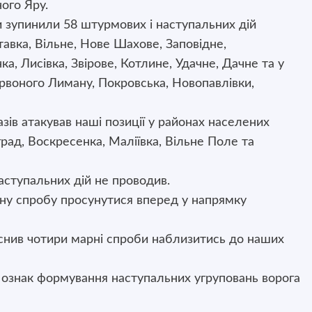
ого Яру.
 зупинили 58 штурмових і наступальних дій
авка, Вільне, Нове Шахове, Заповідне,
, Лисівка, Звірове, Котлине, Удачне, Дачне та у
рвоного Лиману, Покровська, Новопавлівки,
ів атакував наші позиції у районах населених
рад, Воскресенка, Маліївка, Вільне Поле та
аступальних дій не проводив.
шну спробу просунутися вперед у напрямку
снив чотири марні спроби наблизитись до наших
ознак формування наступальних угруповань ворога