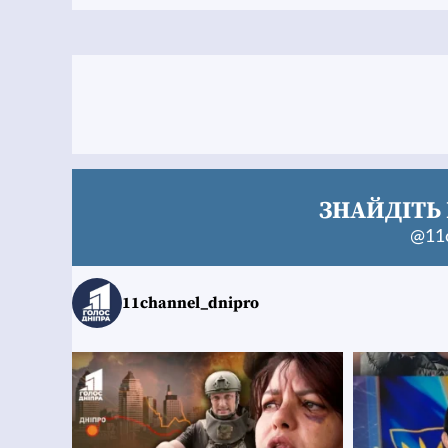
ЗНАЙДІТЬ 
@11c
11channel_dnipro