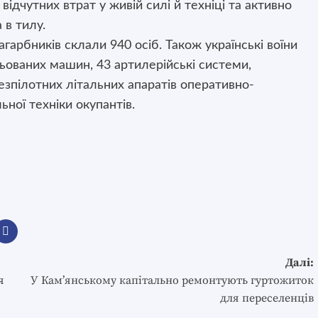
ідчутних втрат у живій силі й техніці та активно
 в тилу.
гарбників склали 940 осіб. Також українські воїни
ьованих машин, 43 артилерійські системи,
езпілотних літальних апаратів оперативно-
ьної техніки окупантів.
Далі:
я
У Кам’янському капітально ремонтують гуртожиток
для переселенців