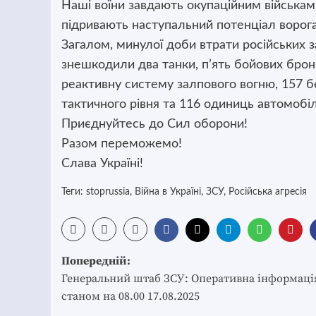
Наші воїни завдають окупаційним військам в
підривають наступальний потенціал ворога
Загалом, минулої доби втрати російських за
знешкодили два танки, п’ять бойових брон
реактивну систему залпового вогню, 157 б
тактичного рівня та 116 одиниць автомобіл
Приєднуйтесь до Сил оборони!
Разом переможемо!
Слава Україні!
Теги:
stoprussia
,
Війна в Україні
,
ЗСУ
,
Російська агресія
Post
Попередній:
navigation
Генеральний штаб ЗСУ: Оперативна інформаці
станом на 08.00 17.08.2025