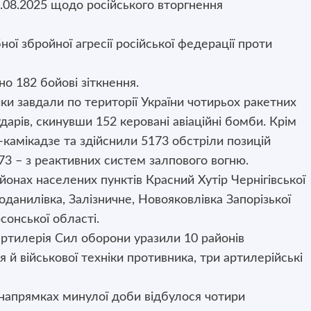
.08.2025 щодо російського вторгнення
ї збройної агресії російської федерації проти
о 182 бойові зіткнення.
ки завдали по території України чотирьох ракетних
дарів, скинувши 152 керовані авіаційні бомби. Крім
-камікадзе та здійснили 5173 обстріли позицій
 73 – з реактивних систем залпового вогню.
айонах населених пунктів Красний Хутір Чернігівської
данилівка, Залізничне, Новояковлівка Запорізької
сонської області.
 артилерія Сил оборони уразили 10 районів
й військової техніки противника, три артилерійські
напрямках минулої доби відбулося чотири