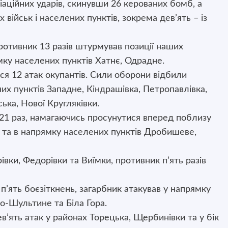
віаційних ударів, скинувши 26 керованих бомб, а
 військ і населених пунктів, зокрема дев’ять – із
тивник 13 разів штурмував позиції наших
ямку населених пунктів Хатнє, Одрадне.
ся 12 атак окупантів. Сили оборони відбили
их пунктів Западне, Кіндрашівка, Петропавлівка,
ька, Нової Кругляківки.
21 раз, намагаючись просунутися вперед поблизу
ки та в напрямку населених пунктів Дробишеве,
івки, Федорівки та Виїмки, противник п’ять разів
’ять боєзіткнень, загарбник атакував у напрямку
о-Шультине та Біла Гора.
’ять атак у районах Торецька, Щербинівки та у бік