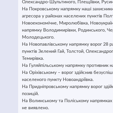
Олександро-Шультиного, Плещіївки, Русин
На Покровському напрямку наші захисники
агресора у районах населених пунктів Полт
Новоекономічне, Миролюбівка, Новоукраїнка
напрямку Володимирівки, Родинського, Че
Молодецького.
На Новопавлівському напрямку ворог 28 раз
пунктів Зелений Гай, Толстой, Олександрог
Темирівка.
На Гуляйпільському напрямку противник н
На Оріхівському – ворог здійснив безуспі
населеного пункту Новоандріївка.
На Придніпровському напрямку ворог здій
позицій.
На Волинському та Поліському напрямках 
не виявлено.