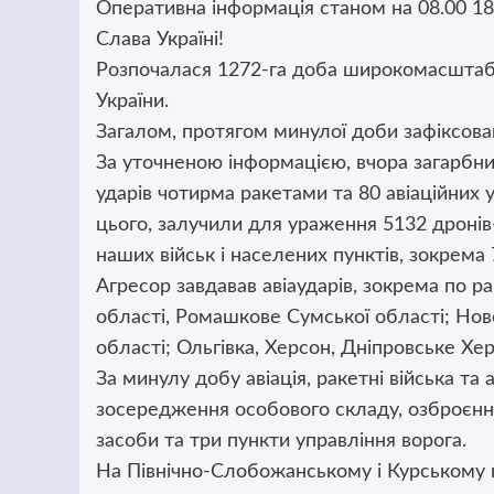
Оперативна інформація станом на 08.00 18
Слава Україні!
Розпочалася 1272-га доба широкомасштабно
України.
Загалом, протягом минулої доби зафіксован
За уточненою інформацією, вчора загарбни
ударів чотирма ракетами та 80 авіаційних у
цього, залучили для ураження 5132 дронів
наших військ і населених пунктів, зокрема
Агресор завдавав авіаударів, зокрема по р
області, Ромашкове Сумської області; Ново
області; Ольгівка, Херсон, Дніпровське Хер
За минулу добу авіація, ракетні війська та
зосередження особового складу, озброєння 
засоби та три пункти управління ворога.
На Північно-Слобожанському і Курському 