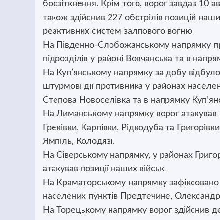
боєзіткнення. Крім того, ворог завдав 10 а
також здійснив 227 обстрілів позицій наших
реактивних систем залпового вогню.
На Південно-Слобожанському напрямку про
підрозділів у районі Вовчанська та в напр
На Куп’янському напрямку за добу відбуло
штурмові дії противника у районах населен
Степова Новоселівка та в напрямку Куп’янс
На Лиманському напрямку ворог атакував 
Греківки, Карпівки, Рідкодуба та Григорів
Ямпіль, Колодязі.
На Сіверському напрямку, у районах Григор
атакував позиції наших військ.
На Краматорському напрямку зафіксовано п
населених пунктів Предтечине, Олександр
На Торецькому напрямку ворог здійснив дев