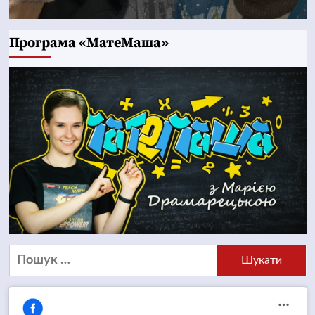
Програма «МатеМаша»
Пошук: