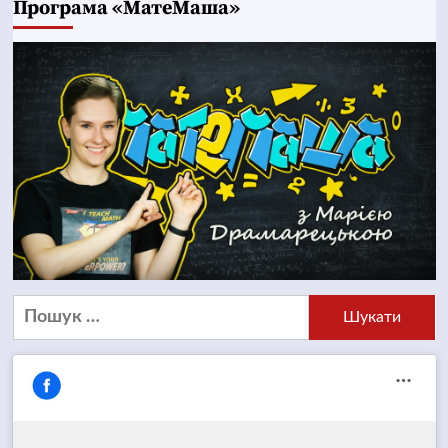
Програма «МатеМаша»
Пошук: