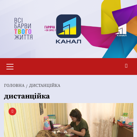
Перейти
до
вмісту
Основне
меню
ГОЛОВНА
ДИСТАНЦІЙКА
дистанційка