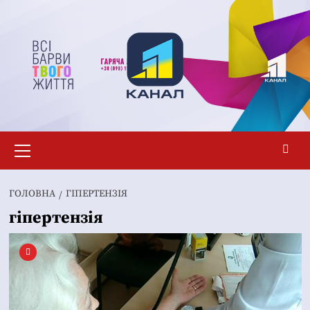
Перейти
до
вмісту
Основне
меню
ГОЛОВНА
ГІПЕРТЕНЗІЯ
гіпертензія