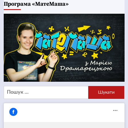
Програма «МатеМаша»
Пошук: