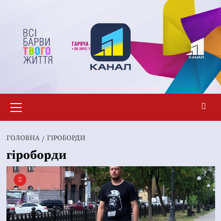
Перейти
до
вмісту
Основне
меню
ГОЛОВНА
ГІРОБОРДИ
гіроборди