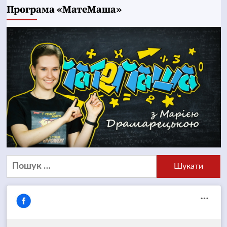
Програма «МатеМаша»
Пошук: