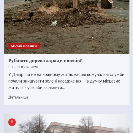
Mіські новини
Рубають дерева заради кіосків?
18:32 03.02.2020
У Дніпрі чи не на кожному житломасиві комунальні служби
почали знищувати зелені насадження. На думку місцевих
жителів - усе, аби звільнити...
Детальніше