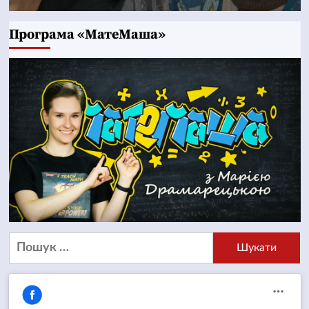
Програма «МатеМаша»
Пошук: