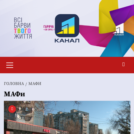
Перейти
до
вмісту
Основне
меню
ГОЛОВНА
МАФИ
МАФи