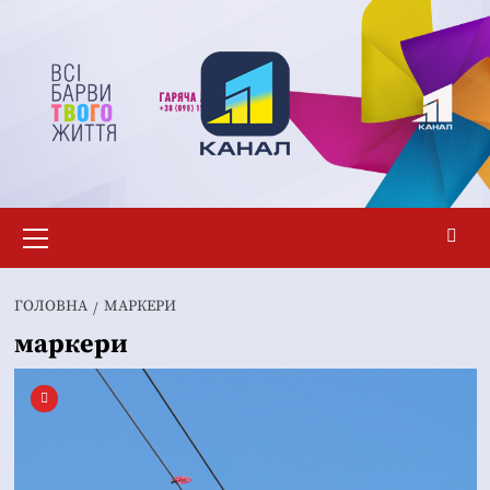
Перейти
до
вмісту
Основне
меню
ГОЛОВНА
МАРКЕРИ
маркери