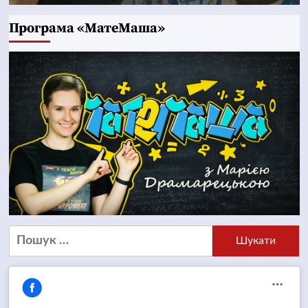
Програма «МатеМаша»
Пошук: