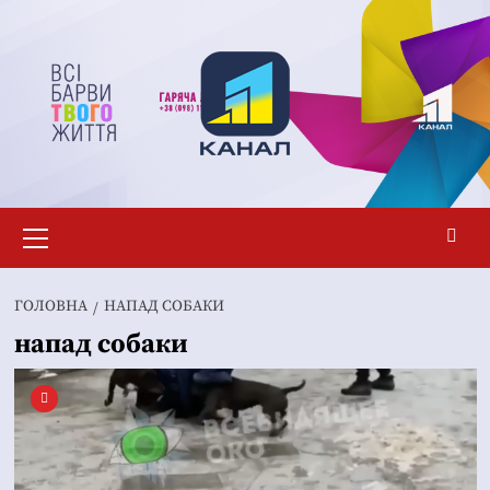
Перейти
до
вмісту
Основне
меню
ГОЛОВНА
НАПАД СОБАКИ
напад собаки