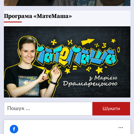
Програма «МатеМаша»
Пошук: