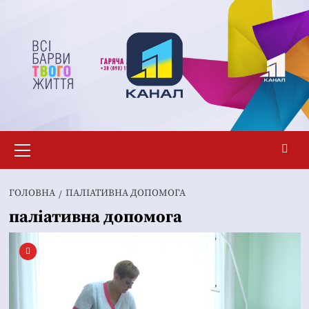
Перейти
до
вмісту
Основне
меню
ГОЛОВНА
ПАЛІАТИВНА ДОПОМОГА
паліативна допомога