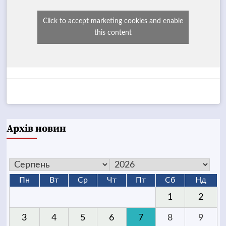
Click to accept marketing cookies and enable
this content
Архів новин
Пн
Вт
Ср
Чт
Пт
Сб
Нд
1
2
3
4
5
6
7
8
9