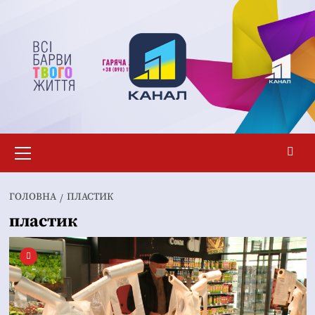
Перейти
до
вмісту
Основне
меню
ГОЛОВНА
ПЛАСТИК
пластик