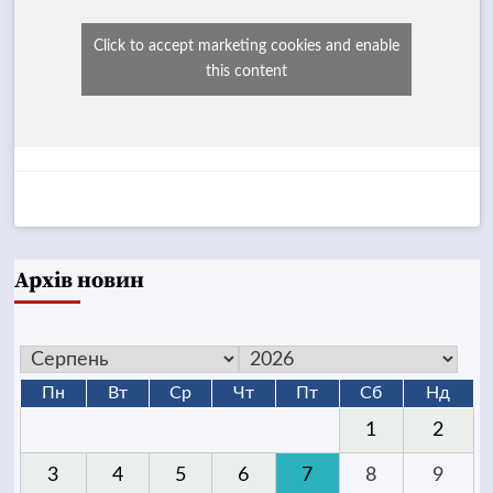
Click to accept marketing cookies and enable
this content
Архів новин
Пн
Вт
Ср
Чт
Пт
Сб
Нд
1
2
3
4
5
6
7
8
9