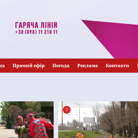
ма
Прямий ефір
Погода
Реклама
Контакти