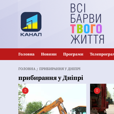
Перейти
до
вмісту
Головна
Новини
Програми
Телепрогра
ГОЛОВНА
ПРИБИРАННЯ У ДНІПРІ
прибирання у Дніпрі