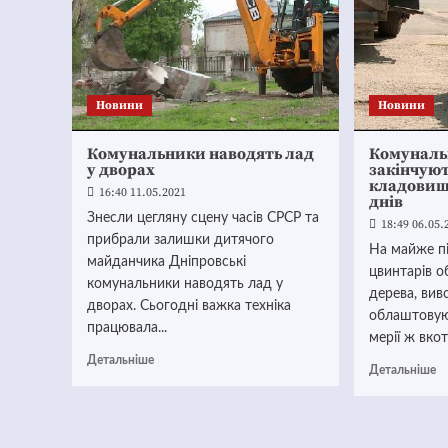
Новини
Новини
Комунальники наводять лад
Комуналь
у дворах
закінчую
кладовищ
16:40 11.05.2021
днів
Знесли цегляну сцену часів СРСР та
18:49 06.05.
прибрали залишки дитячого
На майже пі
майданчика Дніпровські
цвинтарів о
комунальники наводять лад у
дерева, вив
дворах. Сьогодні важка техніка
облаштовуют
працювала...
мерії ж вкот
Детальніше
Детальніше