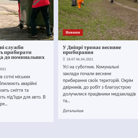
Новини
ні служби
У Дніпрі триває весняне
ть прибирати
прибирання
а до поминальних
18:07 06.04.2021
Усі на суботник. Комунальні
2021
заклади почали весняне
в сотні міських
прибирання своїх територій. Окрім
бпилюють аварійні
двірників, до робіт з благоустрою
озять сміття та
долучилися працівники медзакладів
ь під'їзди для авто. В
та...
ре...
Детальніше