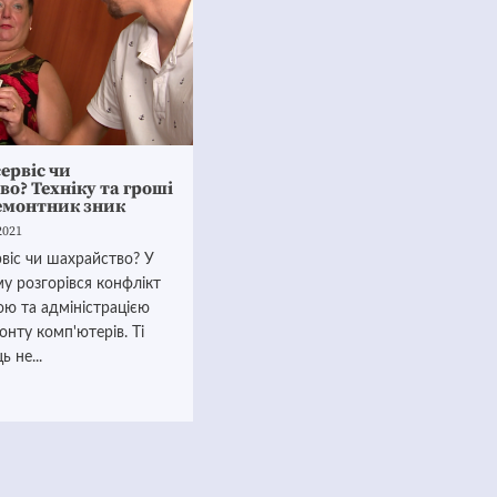
ервіс чи
о? Техніку та гроші
ремонтник зник
2021
віс чи шахрайство? У
у розгорівся конфлікт
ою та адміністрацією
онту комп'ютерів. Ті
 не...