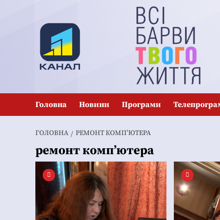
Перейти
до
вмісту
Головна
Новини
Програми
Телепрогра
ГОЛОВНА
РЕМОНТ КОМП’ЮТЕРА
ремонт комп’ютера