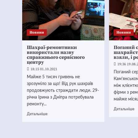
Новини
Новини
Шахраї-ремонтники
Поганий с
використали назву
шахрайств
справжнього сервісного
взяли, і 
центру
19:36 19.08.
18:15 01.10.2021
Поганий сер
Майже 5 тисяч гривень не
Кам'янськом
зрозуміло за що! Від рук шахраїв
між клієнтк
продовжують страждати люди. 29-
фірми з рем
річна Ірина з Дніпра потребувала
майже місяць
ремонту...
Детальніше
Детальніше