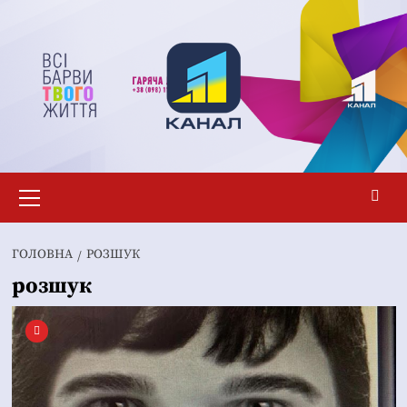
Перейти
до
вмісту
Основне
меню
ГОЛОВНА
РОЗШУК
розшук