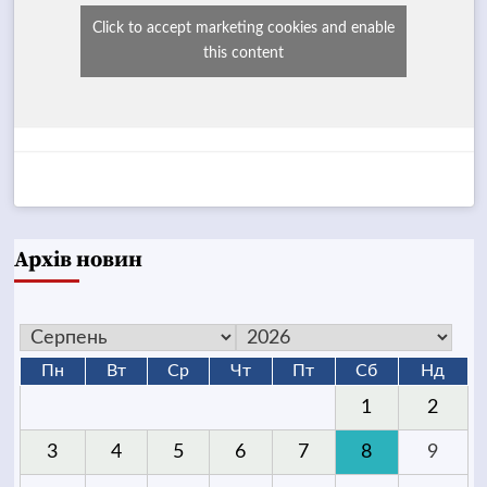
Click to accept marketing cookies and enable
this content
Архів новин
Пн
Вт
Ср
Чт
Пт
Сб
Нд
1
2
3
4
5
6
7
8
9